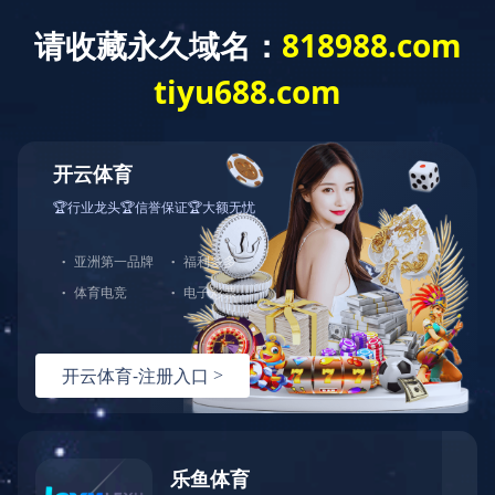
Toggle
naviga
当前位置：
乐动平台下载-乐动(中国)
<
产品系列
<
电动执行器
D-GD/D-DG+系列