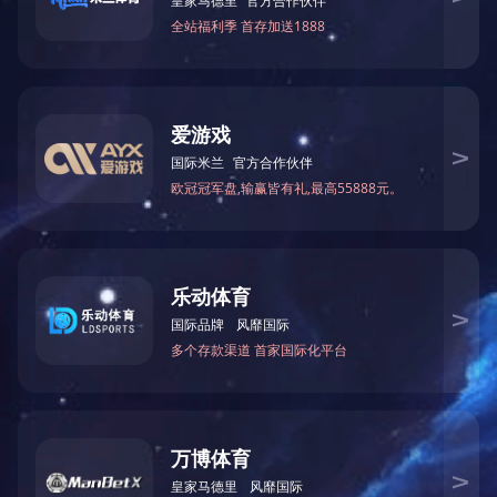
通用阀门
电动执行器
回到顶部
项目案例
成功案例
媒体中心
行业资讯
公司新闻
市场动态
人力资源
人才理念
招聘岗位
社会责任
责任概况
社会公益