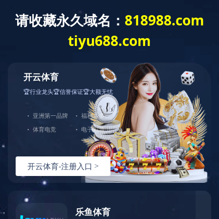
Toggle
naviga
当前位置：
乐动平台下载-乐动(中国)
<
项目案例
<
成功案例
酒泉市热电联产第二供热管线